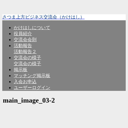
さつま上方ビジネス交流会（かけはし）
かけはしについて
役員紹介
交流会会則
活動報告
活動報告２
交流会の様子
交流会の様子
掲示板
マッチング掲示板
入会お申込
ユーザーログイン
main_image_03-2