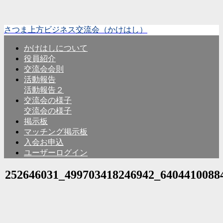
さつま上方ビジネス交流会（かけはし）
かけはしについて
役員紹介
交流会会則
活動報告
活動報告２
交流会の様子
交流会の様子
掲示板
マッチング掲示板
入会お申込
ユーザーログイン
252646031_499703418246942_6404410088