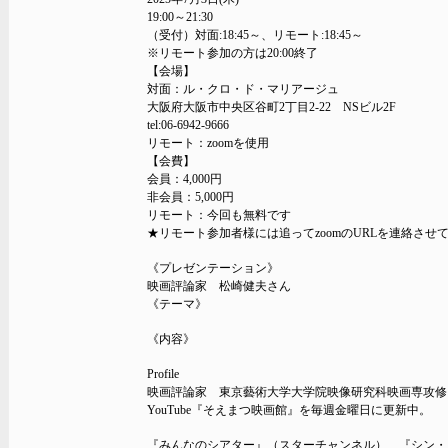
19:00～21:30
（受付）対面:18:45～、リモート:18:45～
※リモート参加の方は20:00終了
【会場】
対面：ル・クロ・ド・マリアージュ
大阪府大阪市中央区谷町2丁目2-22 NSビル2F
tel:06-6942-9666
リモート：zoomを使用
【会費】
会員：4,000円
非会員：5,000円
リモート：今回も無料です
★リモート参加者様には追ってzoomのURLを連絡させ
《プレゼンテーション》
映画評論家 松崎健夫さん
《テーマ》
《内容》
Profile
映画評論家 東京藝術大学大学院映像研究科映画専攻修
YouTube『そえまつ映画館』を毎週金曜日に更新中。
『みんなのシアター』（スターチャンネル）、『シン・ラ