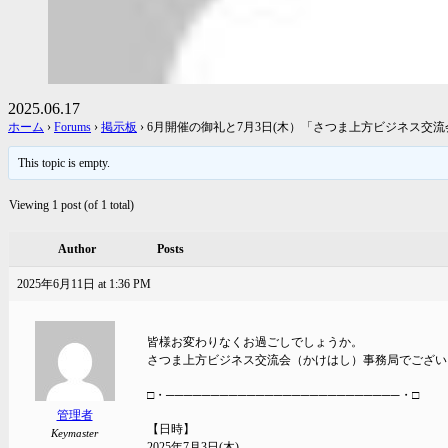
2025.06.17
ホーム
›
Forums
›
掲示板
›
6月開催の御礼と7月3日(木）「さつま上方ビジネス交
This topic is empty.
Viewing 1 post (of 1 total)
Author
Posts
2025年6月11日 at 1:36 PM
皆様お変わりなくお過ごしでしょうか。
さつま上方ビジネス交流会（かけはし）事務局でござい
□・──────────────────────────・□
管理者
【日時】
Keymaster
2025年7月3日(木)