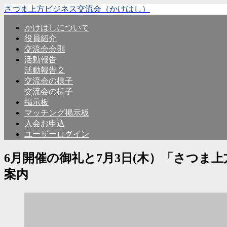
さつま上方ビジネス交流会（かけはし）
かけはしについて
役員紹介
交流会会則
活動報告
活動報告２
交流会の様子
交流会の様子
掲示板
マッチング掲示板
入会お申込
ユーザーログイン
6月開催の御礼と7月3日(木）「さつま
案内