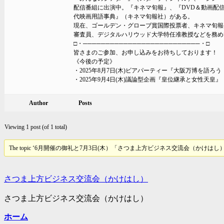
配信番組に出演中。『キネマ旬報』、『DVD＆動画配信
代映画用語事典』（キネマ旬報社）がある。
現在、ゴールデン・グローブ賞国際投票者、キネマ旬報
審査員、デジタルハリウッド大学特任准教授などを務め
□・──────────────────────────・□
皆さまのご参加、お申し込みをお待ちしております！
《今後の予定》
・2025年8月7日(木)ビアパーティー『大阪万博を語ろう
・2025年9月4日(木)議論型企画『皇位継承と女性天皇』
Author
Posts
Viewing 1 post (of 1 total)
The topic ‘6月開催の御礼と7月3日(木）「さつま上方ビジネス交流会（かけはし）」のご案内’ i
さつま上方ビジネス交流会（かけはし）
さつま上方ビジネス交流会（かけはし）
ホーム