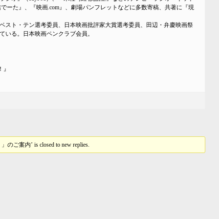
でーた』、『映画.com』、劇場パンフレットなどに多数寄稿、共著に『現
ベスト・テン選考委員、日本映画批評家大賞選考委員、田辺・弁慶映画祭
ている。日本映画ペンクラブ会員。
！』
s closed to new replies.