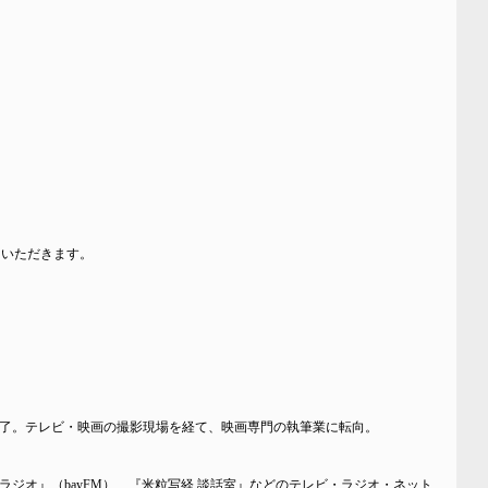
ていただきます。
了。テレビ・映画の撮影現場を経て、映画専門の執筆業に転向。
ジオ』（bayFM）、『米粒写経 談話室』などのテレビ・ラジオ・ネット