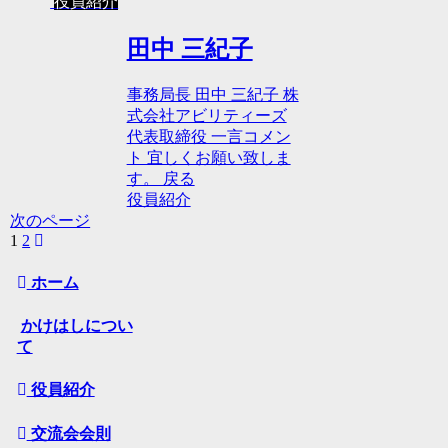
役員紹介
田中 三紀子
事務局長 田中 三紀子 株
式会社アビリティーズ
代表取締役 一言コメン
ト 宜しくお願い致しま
す。 戻る
役員紹介
次のページ
1
2
ホーム
かけはしについ
て
役員紹介
交流会会則