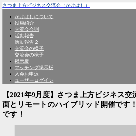
さつま上方ビジネス交流会（かけはし）
かけはしについて
役員紹介
交流会会則
活動報告
活動報告２
交流会の様子
交流会の様子
掲示板
マッチング掲示板
入会お申込
ユーザーログイン
【2021年9月度】さつま上方ビジネス交
面とリモートのハイブリッド開催です！
です！