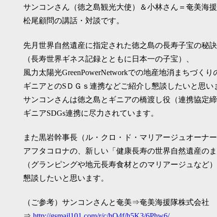
サンコンさん（徳之島観光大使）＆小林さん＝奄美海援
松尾顧問の講話・対談です。
先月世界自然遺産に指定された徳之島の長寿子宝の秘訣
（長寿世界ギネス記録とともに日本一の子宝）、
風力太陽光GreenPowerNetworkでの地産地消まちづ
ギニアとのSＤＧｓ連携などご紹介し懇談したいと思い
サンコンさんは徳之島とギニアの橋渡し役（連携協定締
ギニアSDGs連携に尽力されています。
また黒岩幹事長（ル・クロ・ド・マリアージュオーナー
アフタコロナの、新しい「健康長寿の世界自然遺産のま
（グランピングや地元長寿食材とのマリアージュなど）
懇談したいと思います。
（ご参考）サンコンさんと奄美⇒奄美海援隊株式会社
⇒
http://gsmail101.com/r/c/hO4f/h5K3/6Phw6/