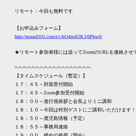
リモート：今回も無料です
【お申込みフォーム】
http://gsmail101.com/r/c/hO4m/h5K3/6Phw6/
★リモート参加者様には追ってZoomのURLを連絡させ
=-=-=-=-=-=-=-=-=-=-=-=-=-=-=-=-=-=-
【タイムスケジュール（暫定）】
１７：４５～対面受付開始
１７：４５～Zoom参加受付開始
１８：００～進行係挨拶と会長よりミニ講和
１８：１０～今回は特別ゲストにご講和いただけます！
１８：５０～鹿児島情報（予定）
１８：５５～事務局連絡
１９：００ 締めの挨拶（閉会）