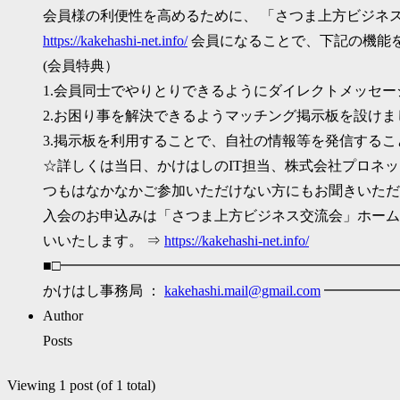
会員様の利便性を高めるために、 「さつま上方ビジネ
https://kakehashi-net.info/
会員になることで、下記の機能
(会員特典）
1.会員同士でやりとりできるようにダイレクトメッセ
2.お困り事を解決できるようマッチング掲示板を設けま
3.掲示板を利用することで、自社の情報等を発信する
☆詳しくは当日、かけはしのIT担当、株式会社プロネッ
つもはなかなかご参加いただけない方にもお聞きいただ
入会のお申込みは「さつま上方ビジネス交流会」ホーム
いいたします。 ⇒
https://kakehashi-net.info/
■□━━━━━━━━━━━━━━━━━━━━━━━
かけはし事務局 ：
kakehashi.mail@gmail.com
━━━━━
Author
Posts
Viewing 1 post (of 1 total)