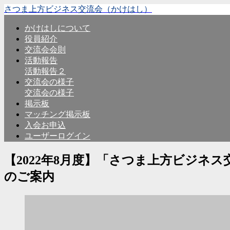
さつま上方ビジネス交流会（かけはし）
かけはしについて
役員紹介
交流会会則
活動報告
活動報告２
交流会の様子
交流会の様子
掲示板
マッチング掲示板
入会お申込
ユーザーログイン
【2022年8月度】「さつま上方ビジネ
のご案内