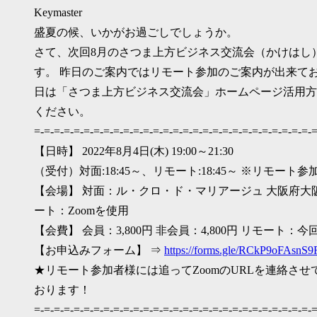
Keymaster
盛夏の候、いかがお過ごしでしょうか。
さて、次回8月のさつま上方ビジネス交流会（かけはし
す。 昨日のご案内ではリモート参加のご案内が出来てお
日は「さつま上方ビジネス交流会」ホームページ活用方
ください。
=-=-=-=-=-=-=-=-=-=-=-=-=-=-=-=-=-=-=-=-=-=-=-=-=-=-=-=-=
【日時】 2022年8月4日(木) 19:00～21:30
（受付）対面:18:45～、リモート:18:45～ ※リモート参加
【会場】 対面：ル・クロ・ド・マリアージュ 大阪府大阪市中央区谷町
ート：Zoomを使用
【会費】 会員：3,800円 非会員：4,800円 リモート：
【お申込みフォーム】 ⇒
https://forms.gle/RCkP9oFAsnS
★リモート参加者様には追ってZoomのURLを連絡さ
おります！
=-=-=-=-=-=-=-=-=-=-=-=-=-=-=-=-=-=-=-=-=-=-=-=-=-=-=-=-=