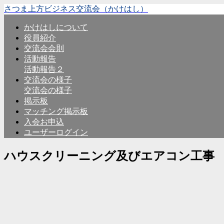
さつま上方ビジネス交流会（かけはし）
かけはしについて
役員紹介
交流会会則
活動報告
活動報告２
交流会の様子
交流会の様子
掲示板
マッチング掲示板
入会お申込
ユーザーログイン
ハウスクリーニング及びエアコン工事