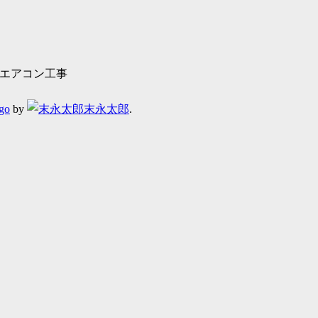
エアコン工事
ago
by
末永太郎
.