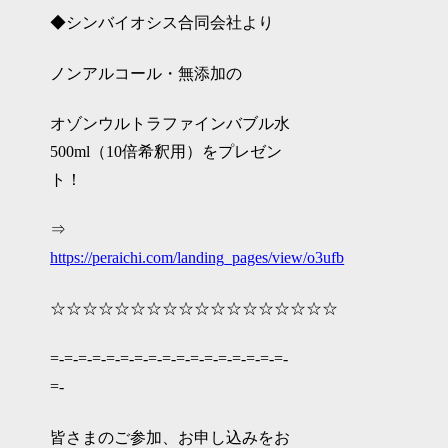
◆シンバイオシス合同会社より
ノンアルコール・無添加の
オゾンウルトラファインバブル水
500ml（10倍希釈用）をプレゼン
ト！
⇒
https://peraichi.com/landing_pages/view/o3ufb
☆☆☆☆☆☆☆☆☆☆☆☆☆☆☆☆☆☆
=-=-=-=-=-=-=-=-=-=-=-=-=-=-=-=-=-
=-
皆さまのご参加、お申し込みをお