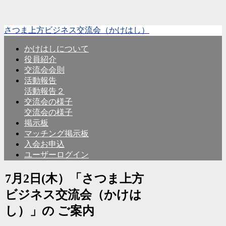
さつま上方ビジネス交流会（かけはし）
かけはしについて
役員紹介
交流会会則
活動報告
活動報告２
交流会の様子
交流会の様子
掲示板
マッチング掲示板
入会お申込
ユーザーログイン
7月2日(木）「さつま上方
ビジネス交流会（かけは
し）」の ご案内