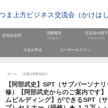
つま上方ビジネス交流会（かけは
活動報告
交流会の様子
交流会会則
活動報告２
交流会の様子
入会お申込
ユーザーログイン
ホーム
会員企業商品紹介
【阿部武史】SPT（サブパーソナ
修）【阿部武史からのご案内です】
ムビルディング】ができるSPT（
プ）セミナー（研修）★ １２万・