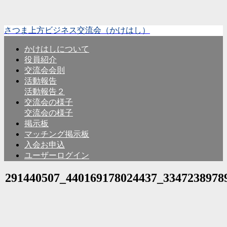
さつま上方ビジネス交流会（かけはし）
かけはしについて
役員紹介
交流会会則
活動報告
活動報告２
交流会の様子
交流会の様子
掲示板
マッチング掲示板
入会お申込
ユーザーログイン
291440507_440169178024437_3347238978