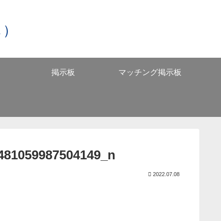
し）
掲示板
マッチング掲示板
481059987504149_n
2022.07.08