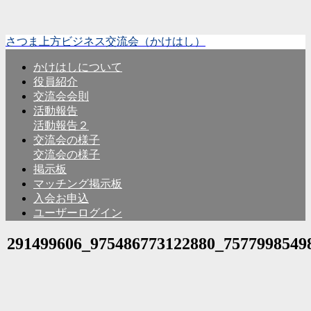
さつま上方ビジネス交流会（かけはし）
かけはしについて
役員紹介
交流会会則
活動報告
活動報告２
交流会の様子
交流会の様子
掲示板
マッチング掲示板
入会お申込
ユーザーログイン
291499606_975486773122880_7577998549