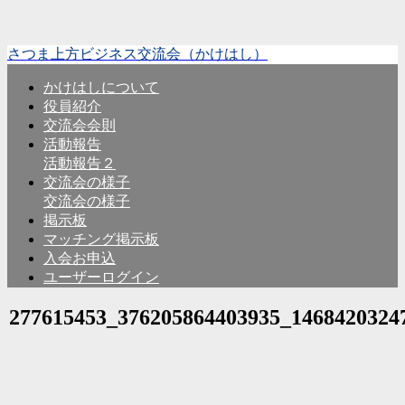
さつま上方ビジネス交流会（かけはし）
かけはしについて
役員紹介
交流会会則
活動報告
活動報告２
交流会の様子
交流会の様子
掲示板
マッチング掲示板
入会お申込
ユーザーログイン
277615453_376205864403935_1468420324