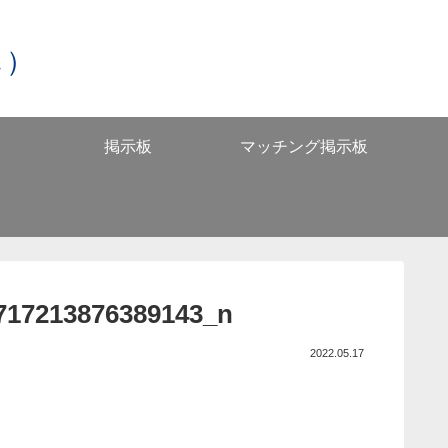
し）
掲示板
マッチング掲示板
717213876389143_n
2022.05.17