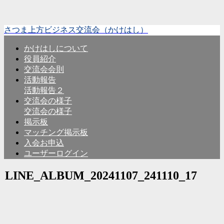
さつま上方ビジネス交流会（かけはし）
かけはしについて
役員紹介
交流会会則
活動報告
活動報告２
交流会の様子
交流会の様子
掲示板
マッチング掲示板
入会お申込
ユーザーログイン
LINE_ALBUM_20241107_241110_17