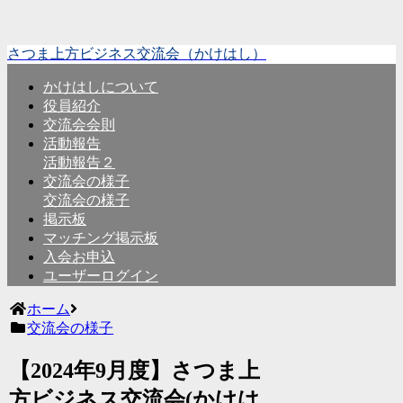
さつま上方ビジネス交流会（かけはし）
かけはしについて
役員紹介
交流会会則
活動報告
活動報告２
交流会の様子
交流会の様子
掲示板
マッチング掲示板
入会お申込
ユーザーログイン
ホーム
交流会の様子
【2024年9月度】さつま上
方ビジネス交流会(かけは