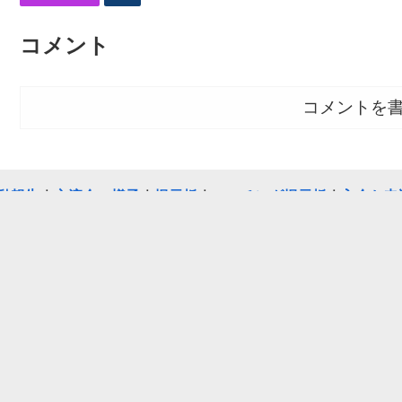
コメント
コメントを
動報告
｜
交流会の様子
｜
掲示板
｜
マッチング掲示板
｜
入会お申