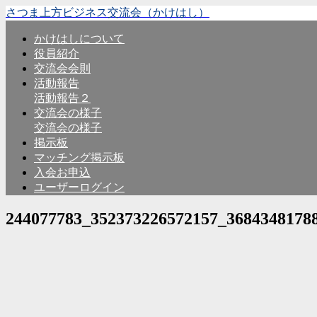
さつま上方ビジネス交流会（かけはし）
かけはしについて
役員紹介
交流会会則
活動報告
活動報告２
交流会の様子
交流会の様子
掲示板
マッチング掲示板
入会お申込
ユーザーログイン
244077783_352373226572157_3684348178