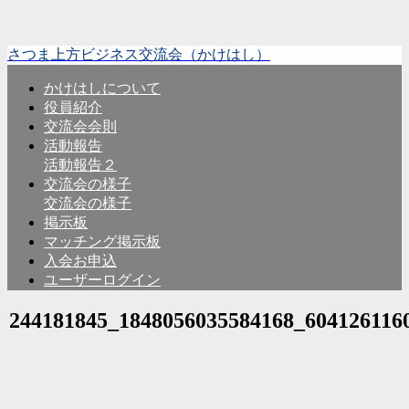
さつま上方ビジネス交流会（かけはし）
かけはしについて
役員紹介
交流会会則
活動報告
活動報告２
交流会の様子
交流会の様子
掲示板
マッチング掲示板
入会お申込
ユーザーログイン
244181845_1848056035584168_604126116