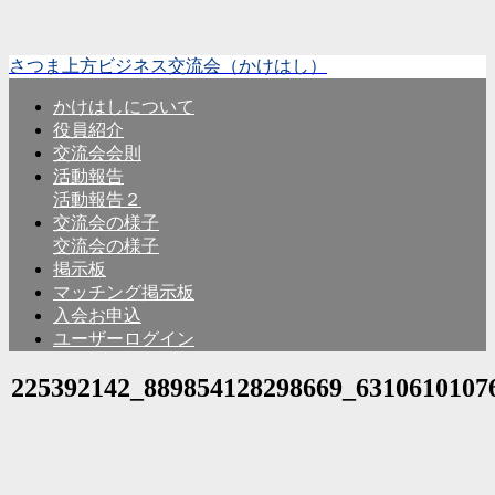
さつま上方ビジネス交流会（かけはし）
かけはしについて
役員紹介
交流会会則
活動報告
活動報告２
交流会の様子
交流会の様子
掲示板
マッチング掲示板
入会お申込
ユーザーログイン
225392142_889854128298669_6310610107