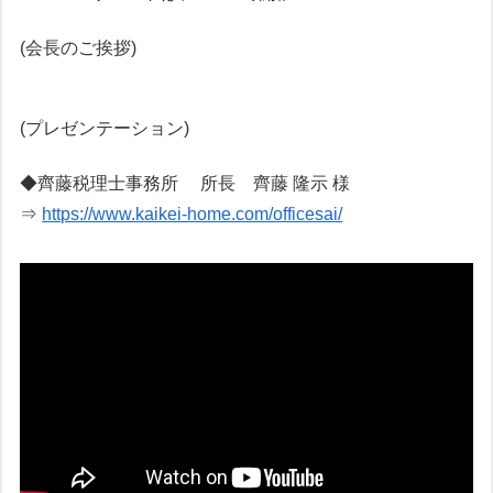
(会長のご挨拶)
(プレゼンテーション)
◆齊藤税理士事務所 所長 齊藤 隆示 様
⇒
https://www.kaikei-home.com/officesai/