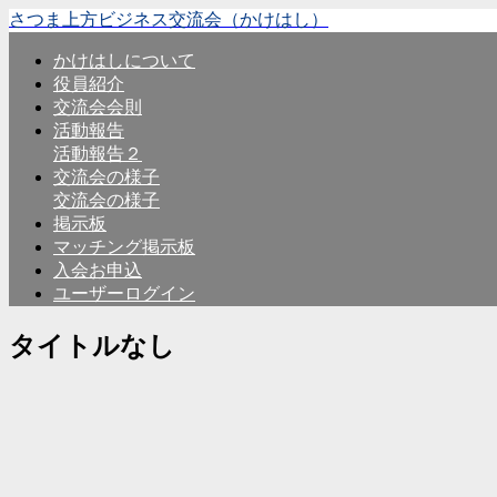
さつま上方ビジネス交流会（かけはし）
かけはしについて
役員紹介
交流会会則
活動報告
活動報告２
交流会の様子
交流会の様子
掲示板
マッチング掲示板
入会お申込
ユーザーログイン
タイトルなし