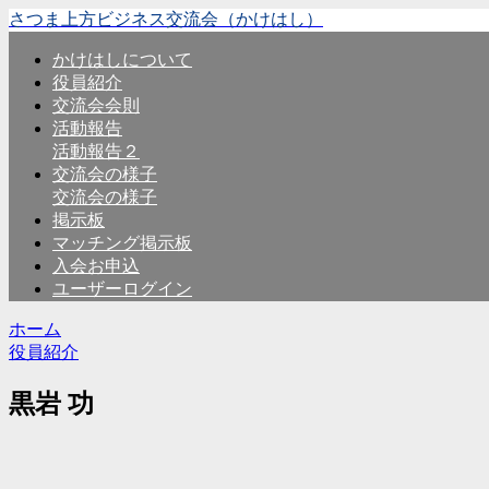
さつま上方ビジネス交流会（かけはし）
かけはしについて
役員紹介
交流会会則
活動報告
活動報告２
交流会の様子
交流会の様子
掲示板
マッチング掲示板
入会お申込
ユーザーログイン
ホーム
役員紹介
黒岩 功