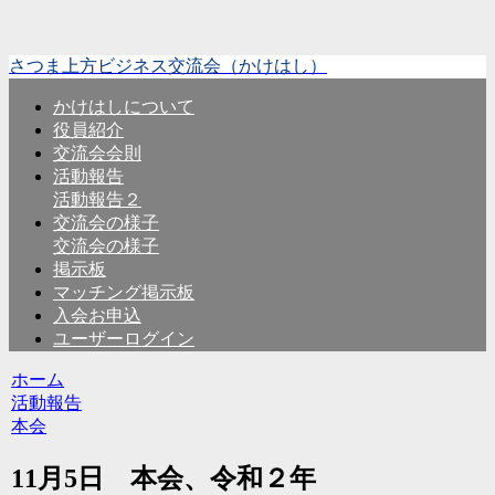
さつま上方ビジネス交流会（かけはし）
かけはしについて
役員紹介
交流会会則
活動報告
活動報告２
交流会の様子
交流会の様子
掲示板
マッチング掲示板
入会お申込
ユーザーログイン
ホーム
活動報告
本会
11月5日 本会、令和２年