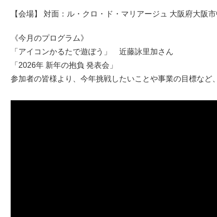
【会場】 対面：ル・クロ・ド・マリアージュ 大阪府大阪市中央
《今月のプログラム》
「アイコンかるたで遊ぼう」 近藤詠里加さん
「2026年 新年の抱負 発表会」
参加者の皆様より、今年挑戦したいことや事業の目標など