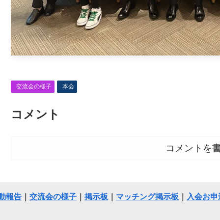
交流会の様子
本会
コメント
コメントを
動報告
｜
交流会の様子
｜
掲示板
｜
マッチング掲示板
｜
入会お申